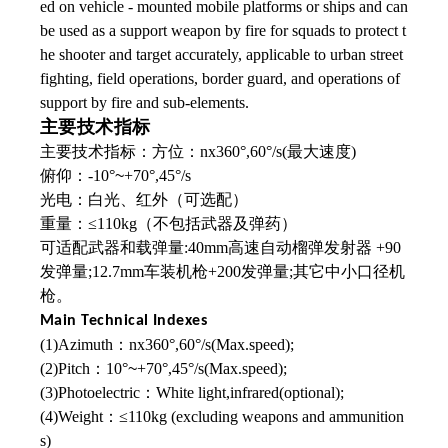
ed on vehicle - mounted mobile platforms or ships and can
be used as a support weapon by fire for squads to protect t
he shooter and target accurately, applicable to urban street
fighting, field operations, border guard, and operations of
support by fire and sub-elements.
主要技术指标
主要技术指标：方位：nx360°,60°/s(最大速度)
俯仰：-10°
~
+70°,45°/s
光电：白光、红外（可选配）
重量：≤110kg（不包括武器及弹药）
可适配武器和载弹量:40mm高速自动榴弹发射器 +90
发弹量;12.7mm车装机枪+200发弹量;其它中小口径机
枪。
Main Technical Indexes
(1)Azimuth：nx360°,60°/s(Max.speed);
(2)Pitch：10°
~
+70°,45°/s(Max.speed);
(3)Photoelectric：White light,infrared(optional);
(4)Weight：≤110kg (excluding weapons and ammunition
s)