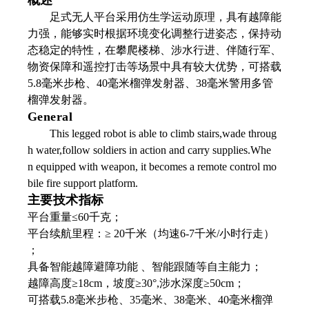
概述
足式无人平台采用仿生学运动原理，具有越障能
力强，能够实时根据环境变化调整行进姿态，保持动
态稳定的特性，在攀爬楼梯、涉水行进、伴随行军、
物资保障和遥控打击等场景中具有较大优势，可搭载
5.8
毫米步枪、
40
毫米榴弹发射器、
38
毫米警用多管
榴弹发射器。
General
This legged robot is able to climb stairs,wade throug
h water,follow soldiers in action and carry supplies.Whe
n equipped with weapon, it becomes a remote control mo
bile fire support platform.
主要技术指标
平台重量≤60千克；
平台续航里程：≥ 20千米（均速6-7千米/小时行走）
；
具备智能越障避障功能 、智能跟随等自主能力；
越障高度≥18cm，坡度≥30°,涉水深度≥50cm；
可搭载5.8毫米步枪、35毫米、38毫米、40毫米榴弹