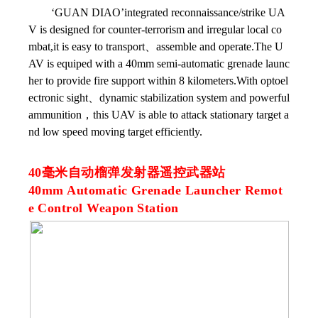
‘GUAN DIAO’integrated reconnaissance/strike UA
V is designed for counter-terrorism and irregular local co
mbat,it is easy to transport、assemble and operate.The U
AV is equiped with a 40mm semi-automatic grenade launc
her to provide fire support within 8 kilometers.With optoel
ectronic sight、dynamic stabilization system and powerful
ammunition，this UAV is able to attack stationary target a
nd low speed moving target efficiently.
40毫米自动榴弹发射器遥控武器站
40mm Automatic Grenade Launcher Remot
e
Control Weapon Station