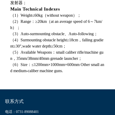
发射器；
Main Technical Indexes
（1）Weight≤60kg（without weapon）；
（2）Range：≥20km（at an average speed of 6～7km/
h）；
（3）Auto-surmounting obstacle、Auto-following；
（4）Surmounting obstacle height≥18cm，falling gradie
nt≥30°,wade water depth≥50cm；
（5）Available Weapons：small caliber rifle/machine gu
n，35mm/38mm/40mm grenade launcher；
（6）Size：≤1200mm×1000mm×600mm Other small an
d medium-caliber machine guns.
联系方式
电话：0731-89088401