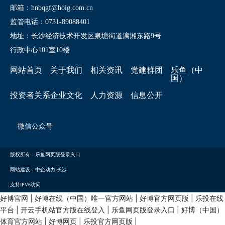
邮箱：hnbqgf@hoig.com.cn
监管电话：0731-89088401
地址：长沙经济技术开发区泉塘街道漓湘东路9号
行政中心101室10楼
网站首页
关于我们
相关资讯
党建群团
乐鱼（中
国）
投资者关系
企业文化
人力资源
信息公开
微信公众号
版权所有：乐鱼网页版登录入口
网站建设：中企动力
长沙
支持IPV6访问
好博官网
|
好博在线（中国）唯一官方网站
|
好博官方网页版
|
乐投在线
平台
|
开云手机站官方版在线登入
|
乐鱼网页版登录入口
|
好博（中国）
体育官方网站
|
好博网页
|
乐投官方网页版
|